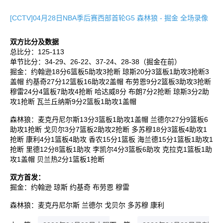
[CCTV]04月28日NBA季后赛西部首轮G5 森林狼 - 掘金 全场录像
双方比分及数据
总比分：125-113
单节比分：34-29、26-22、37-24、28-38（掘金在前）
掘金：约翰逊18分6篮板5助攻3抢断 琼斯20分3篮板1助攻3抢断3
盖帽 约基奇27分12篮板16助攻2盖帽 布劳恩9分2篮板3助攻3抢断
穆雷24分4篮板7助攻4抢断 哈达威8分 布朗7分2抢断 琼斯3分2助
攻1抢断 瓦兰丘纳斯9分2篮板1助攻1盖帽
森林狼：麦克丹尼尔斯13分3篮板1助攻1盖帽 兰德尔27分9篮板6
助攻1抢断 戈贝尔3分7篮板2助攻2抢断 多苏穆18分3篮板4助攻1
抢断 康利4分1篮板4助攻 香农15分1篮板 海兰德15分1篮板1助攻1
抢断 里德12分8篮板1助攻 李凯尔4分3篮板6助攻 克拉克1篮板1助
攻1盖帽 贝兰热2分1篮板1抢断
双方首发：
掘金：约翰逊 琼斯 约基奇 布劳恩 穆雷
森林狼：麦克丹尼尔斯 兰德尔 戈贝尔 多苏穆 康利