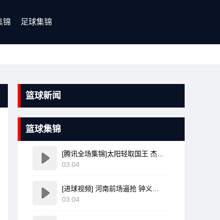
集锦
足球集锦
篮球新闻
篮球集锦
[腾讯全场集锦]太阳轻取国王 杰伦·格林20分 布克复出17+6 威少16+7+4断
03.04
[进球视频] 河南前场逼抢 钟义浩前插领球爆射破门
03.04