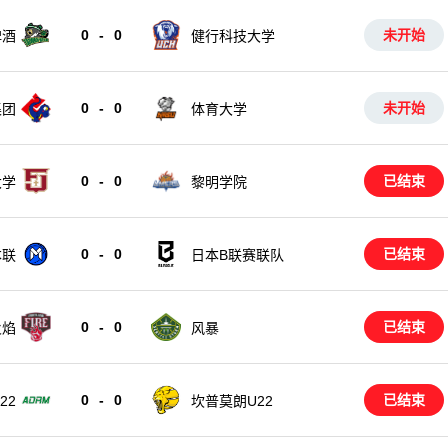
0
-
0
未开始
啤酒
健行科技大学
0
-
0
未开始
集团
体育大学
0
-
0
已结束
大学
黎明学院
0
-
0
已结束
本联
日本B联赛联队
0
-
0
已结束
风暴
火焰
0
-
0
已结束
22
坎普莫朗U22