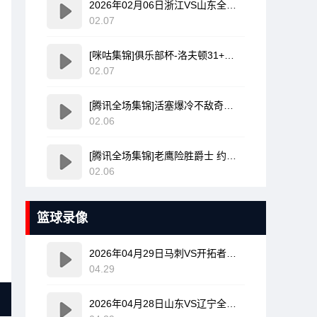
2026年02月06日浙江VS山东全场比赛集锦
02.07
[咪咕集锦]俱乐部杯-洛夫顿31+7+11 奎因37+14 上海力克广东
02.07
[腾讯全场集锦]活塞爆冷不敌奇才 坎宁安30+8+8 杜伦退赛 莱利新高20分
02.06
[腾讯全场集锦]老鹰险胜爵士 约翰逊大三双 兰代尔首秀26+11+5 科利尔25+11
02.06
篮球录像
2026年04月29日马刺VS开拓者全场比赛录像回放
04.29
2026年04月28日山东VS辽宁全场比赛录像回放