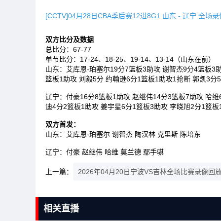
[CCTV]04月28日CBA季后赛12进8G1 山东 - 辽宁 全场
双方比分及数据
总比分：67-77
单节比分：17-24、18-25、19-14、13-14（山东在前）
山东：艾库恩-珀塞尔19分7篮板3助攻 谢智杰9分4篮板3助
篮板1助攻 刘毅5分 约翰逊6分1篮板1助攻1抢断 郭凯3分
辽宁：付豪16分8篮板1助攻 赵继伟14分3篮板7助攻 哈维
迪4分2篮板1助攻 姜宇星6分1篮板3助攻 李晓旭2分1篮板
双方首发：
山东：艾库恩-珀塞尔 谢智杰 陶汉林 克里斯 陈培东
辽宁：付豪 赵继伟 哈维 莫兰德 鄢手骐
上一篇：
2026年04月20日宁波VS吉林全场比赛录像回
相关直播