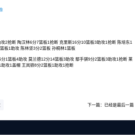
录像
攻2抢断 陶汉林6分7篮板1抢断 克里斯16分10篮板3助攻1抢断 陈培东1
5篮板1助攻 陈林坚3分2篮板 孙桐林1篮板
6分1篮板4助攻 莫兰德12分14篮板3助攻 鄢手骐9分2篮板3助攻1抢断 莱
1助攻1盖帽 王岚嵚8分2篮板1助攻1抢断
放
下一篇：已经是最后一篇