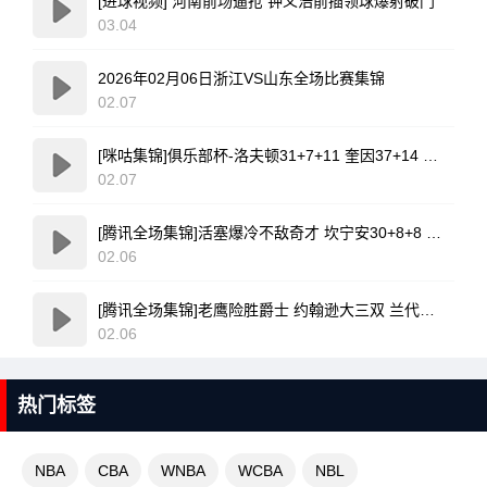
[进球视频] 河南前场逼抢 钟义浩前插领球爆射破门
03.04
2026年02月06日浙江VS山东全场比赛集锦
02.07
[咪咕集锦]俱乐部杯-洛夫顿31+7+11 奎因37+14 上海力克广东
02.07
[腾讯全场集锦]活塞爆冷不敌奇才 坎宁安30+8+8 杜伦退赛 莱利新高20分
02.06
[腾讯全场集锦]老鹰险胜爵士 约翰逊大三双 兰代尔首秀26+11+5 科利尔25+11
02.06
热门标签
NBA
CBA
WNBA
WCBA
NBL