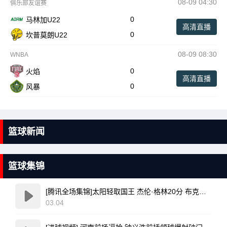
08-09 04:30
俱乐部友谊赛
0
马林加U22
高清直播
0
坎普莫朗U22
08-09 08:30
WNBA
0
火焰
高清直播
0
风暴
篮球新闻
篮球集锦
[腾讯全场集锦]太阳轻取国王 杰伦·格林20分 布克复出17+6 威少16+7+4断
03.04