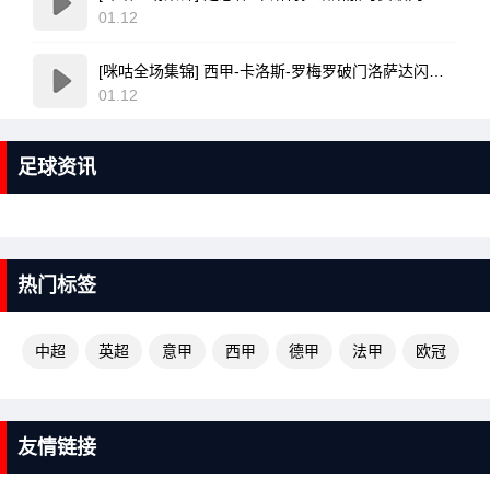
01.12
[咪咕全场集锦] 西甲-卡洛斯-罗梅罗破门洛萨达闪电扳平 西班牙人1-1莱万特
01.12
足球资讯
热门标签
中超
英超
意甲
西甲
德甲
法甲
欧冠
友情链接