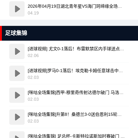
2026年04月19日湖北青年星VS海门珂缔缘全场比赛录像回放
04.19
足球集锦
[进球视频] 尤文0-1落后！布雷默禁区内手球送点，斯卡马卡点射命中！
02.06
[进球视频]罗马0-1落后！埃克勒卡姆任意球击中人墙后吊入远角破门
02.03
[咪咕全场集锦]西甲-穆里奇传射达德尔破门 马洛卡4-1塞维利亚
02.03
[咪咕全场集锦]升第8！桑德兰3-0送伯恩利15轮不胜 迪亚拉梅开二度塔尔比世界波
02.03
[咪咕全场集锦] 足总杯-卡斯特拉诺斯加时赛破门 西汉姆联2-1女王公园巡游者