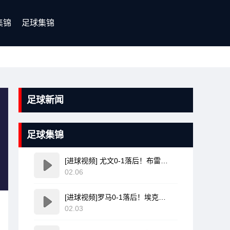
集锦
足球集锦
足球新闻
足球集锦
[进球视频] 尤文0-1落后！布雷默禁区内手球送点，斯卡马卡点射命中！
02.06
[进球视频]罗马0-1落后！埃克勒卡姆任意球击中人墙后吊入远角破门
02.03