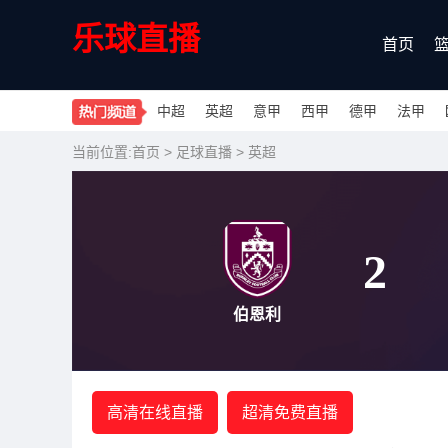
乐球直播
首页
中超
英超
意甲
西甲
德甲
法甲
当前位置:
首页
>
足球直播
>
英超
2
伯恩利
高清在线直播
超清免费直播