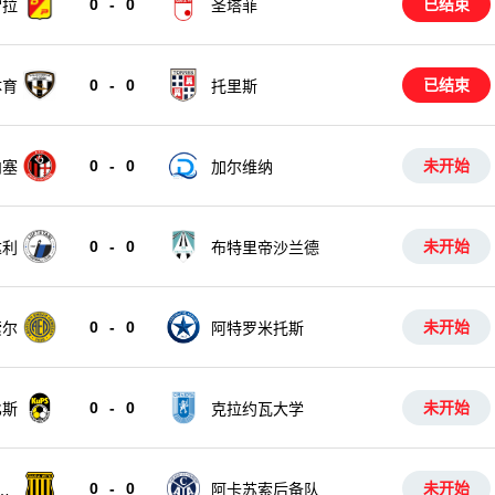
0
-
0
已结束
雷拉
圣塔菲
0
-
0
已结束
体育
托里斯
0
-
0
未开始
内塞
加尔维纳
0
-
0
未开始
达利
布特里帝沙兰德
0
-
0
未开始
索尔
阿特罗米托斯
0
-
0
未开始
比斯
克拉约瓦大学
0
-
0
未开始
技
阿卡苏索后备队