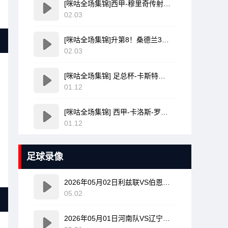
[咪咕全场集锦]西甲-穆里奇传射达德尔破门 马洛卡4-1塞维利亚
02.03
[咪咕全场集锦]升第8！桑德兰3-0送伯恩利15轮不胜 迪亚拉梅开二度塔尔比世界波
02.03
[咪咕全场集锦] 足总杯-卡斯特拉诺斯加时赛破门 西汉姆联2-1女王公园巡游者
01.12
[咪咕全场集锦] 西甲-卡洛斯-罗梅罗破门洛萨达闪电扳平 西班牙人1-1莱万特
01.12
足球录像
2026年05月02日利兹联VS伯恩利全场比赛录像回放
05.02
2026年05月01日河南队VS辽宁铁人全场比赛录像回放